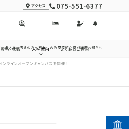
075-551-6377
アクセス
方へ
求人をお考えの方へ
卒業生の治療院紹介
特別講座
お知らせ
資格・就職
入学案内
よくあるご質問
オンラインオープンキャンパスを開催！