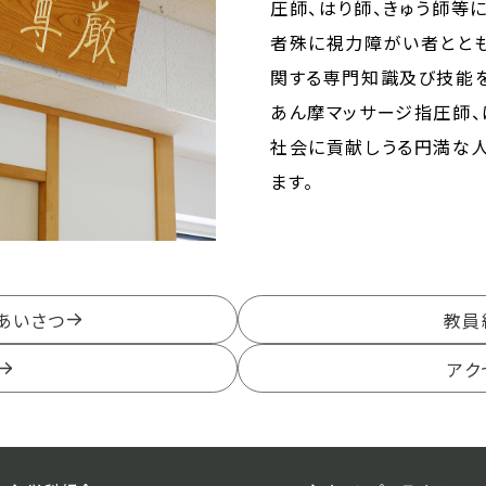
圧師、はり師、きゅう師等
者殊に視力障がい者とと
関する専門知識及び技能を
あん摩マッサージ指圧師、
社会に貢献しうる円満な
ます。
あいさつ
教員
アク