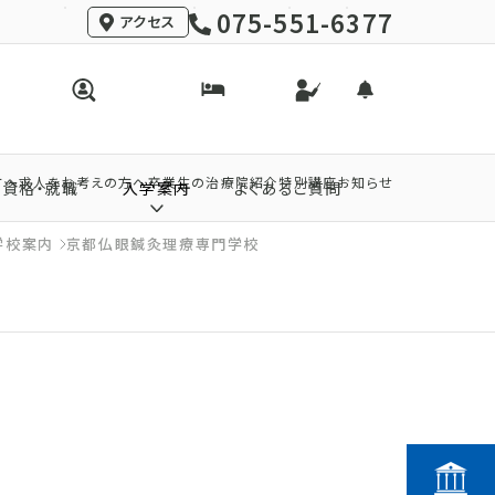
075-551-6377
アクセス
方へ
求人をお考えの方へ
卒業生の治療院紹介
特別講座
お知らせ
資格・就職
入学案内
よくあるご質問
学校案内
京都仏眼鍼灸理療専門学校