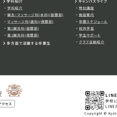
学科紹介
キャンパスライフ
学科紹介
特別講座
鍼灸・マッサージ科(本科)(昼間部)
施設案内
マッサージ科(選科)(夜間部)
年間スケジュール
第1鍼灸科(昼間部)
校外学習
第2鍼灸科(夜間部)
学生サポート
クラブ活動紹介
多方面で活躍する卒業生
LIN
学校に
アクセス
LIN
Copyright © Kyoto