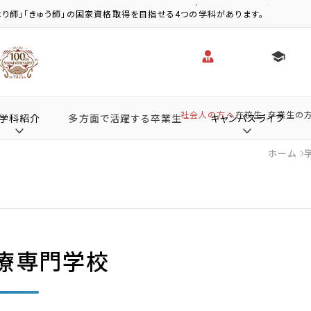
り師」「きゅう師」の国家資格取得を目指せる4つの学科があります。
社会人の方へ
在校生・卒業生の
学科紹介
多方面で活躍する卒業生
キャンパスライフ
ホーム
療専門学校