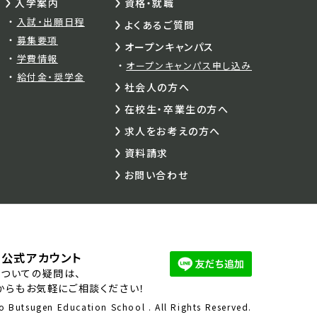
入学案内
資格・就職
入試・出願日程
よくあるご質問
募集要項
オープンキャンパス
学費情報
オープンキャンパス申し込み
給付金・奨学金
社会人の方へ
在校生・卒業生の方へ
求人をお考えの方へ
資料請求
お問い合わせ
E公式アカウント
ついての疑問は、
Eからもお気軽にご相談ください！
 Butsugen Education School . All Rights Reserved.