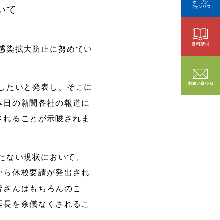
オープン
キャンパス
いて
資料請求
感染拡大防止に努めてい
お問い合わせ
したいと発表し、そこに
本日の新聞各社の報道に
されることが示唆されま
たない現状において、
から休校要請が発出され
皆さんはもちろんのこ
延長を余儀なくされるこ