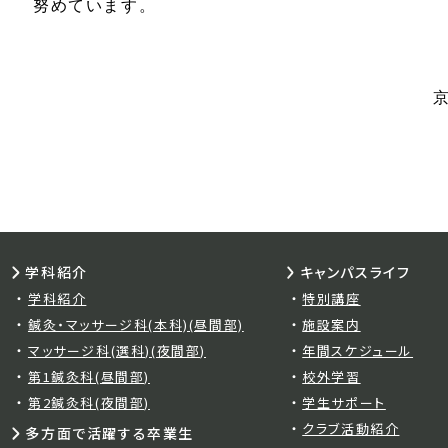
努めています。
学科紹介
キャンパスライフ
学科紹介
特別講座
鍼灸・マッサージ科(本科)(昼間部)
施設案内
マッサージ科(選科)(夜間部)
年間スケジュール
第1鍼灸科(昼間部)
校外学習
第2鍼灸科(夜間部)
学生サポート
クラブ活動紹介
多方面で活躍する卒業生