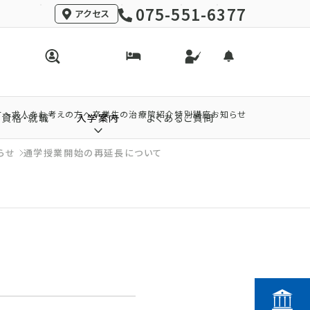
075-551-6377
アクセス
方へ
求人をお考えの方へ
卒業生の治療院紹介
特別講座
お知らせ
資格・就職
入学案内
よくあるご質問
らせ
通学授業開始の再延長について