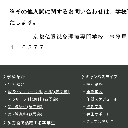
※その他入試に関するお問い合わせは、学校
たします。
京都仏眼鍼灸理療専門学校 事
１ー６３７７
学科紹介
キャンパスライフ
学科紹介
特別講座
鍼灸・マッサージ科(本科)(昼間部)
施設案内
マッサージ科(選科)(夜間部)
年間スケジュール
第1鍼灸科(昼間部)
校外学習
第2鍼灸科(夜間部)
学生サポート
クラブ活動紹介
多方面で活躍する卒業生