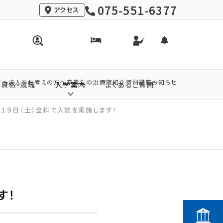
075-551-6377
アクセス
方へ
求人をお考えの方へ
卒業生の治療院紹介
特別講座
お知らせ
資格・就職
入学案内
よくあるご質問
月１９日（土）全科で入試を実施します！
す！