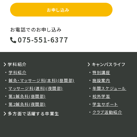
お申し込み
お電話でのお申し込み
075-551-6377
学科紹介
キャンパスライフ
学科紹介
特別講座
鍼灸・マッサージ科(本科)(昼間部)
施設案内
マッサージ科(選科)(夜間部)
年間スケジュール
第1鍼灸科(昼間部)
校外学習
第2鍼灸科(夜間部)
学生サポート
クラブ活動紹介
多方面で活躍する卒業生