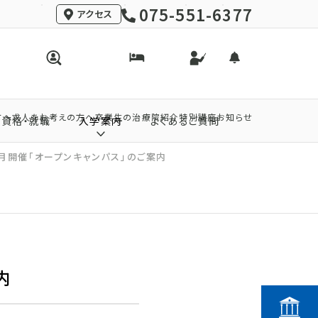
075-551-6377
アクセス
方へ
求人をお考えの方へ
卒業生の治療院紹介
特別講座
お知らせ
資格・就職
入学案内
よくあるご質問
月開催「オープンキャンパス」のご案内
内