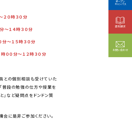
オープン
キャンパス
～２０時３０分
資料請求
０分～１４時３０分
０分～１５時３０分
お問い合わせ
０時００分～１２時３０分
教員との個別相談も受けていた
」「普段の勉強の仕方や授業を
と」など疑問点をドンドン質
機会に是非ご参加ください。