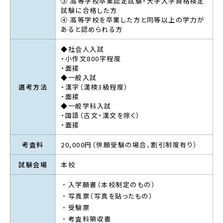
③ 高等学校卒業認定試験・大学入学資格検定
試験に合格した方
④ 高等学校を卒業した方と同等以上の学力が
あると認められる方
◆社会人入試
・小作文800字程度
・面接
◆一般入試
選考方法
・漢字（漢検3級程度）
・面接
◆一般学科入試
・国語（古文・漢文を除く）
・面接
考査料
20,000円（併願受験の場合、割引制度有り）
試験会場
本校
入学願書（本校制定のもの）
写真票（写真を貼ったもの）
受験票
考査料領収書