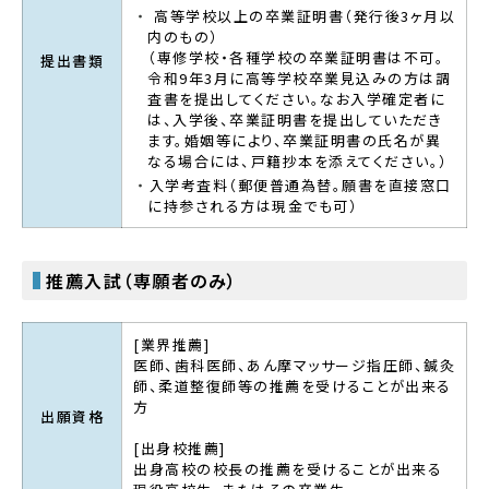
高等学校以上の卒業証明書（発行後3ヶ月以
内のもの）
（専修学校・各種学校の卒業証明書は不可。
提出書類
令和9年3月に高等学校卒業見込みの方は調
査書を提出してください。なお入学確定者に
は、入学後、卒業証明書を提出していただき
ます。婚姻等により、卒業証明書の氏名が異
なる場合には、戸籍抄本を添えてください。）
入学考査料（郵便普通為替。願書を直接窓口
に持参される方は現金でも可）
推薦入試（専願者のみ）
[業界推薦]
医師、歯科医師、あん摩マッサージ指圧師、鍼灸
師、柔道整復師等の推薦を受けることが出来る
方
出願資格
[出身校推薦]
出身高校の校長の推薦を受けることが出来る