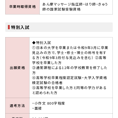
あん摩マッサージ指圧師・はり師・きゅう
卒業時取得資格
師の国家試験受験資格
特別入試
◆特別入試
①日本の大学を卒業または令和9年3月に卒業
見込みの方で、学士・修士・博士の称号を有す
る方（令和9年3月付与見込みを含む） ②高等
学校を卒業した方
出願資格
③通常課程による12年の学校教育を修了した
方
④高等学校卒業程度認定試験・大学入学資格
検定試験の合格者
⑤高等学校を卒業した方と同等の学力がある
と認められた方
・小作文 800字程度
選考方法
・面接