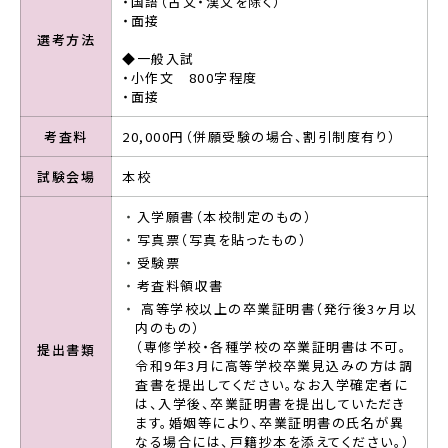
・国語（古文・漢文を除く）
・面接
選考方法
◆一般入試
・小作文 800字程度
・面接
考査料
20,000円（併願受験の場合、割引制度有り）
試験会場
本校
入学願書（本校制定のもの）
写真票（写真を貼ったもの）
受験票
考査料領収書
高等学校以上の卒業証明書（発行後3ヶ月以
内のもの）
（専修学校・各種学校の卒業証明書は不可。
提出書類
令和9年3月に高等学校卒業見込みの方は調
査書を提出してください。なお入学確定者に
は、入学後、卒業証明書を提出していただき
ます。婚姻等により、卒業証明書の氏名が異
なる場合には、戸籍抄本を添えてください。）