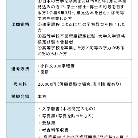
①日本の大学を卒業または令和9年3月に卒業
見込みの方で、学士・修士・博士の称号を有す
る方（令和9年3月付与見込みを含む） ②高等
学校を卒業した方
出願資格
③通常課程による12年の学校教育を修了した
方
④高等学校卒業程度認定試験・大学入学資格
検定試験の合格者
⑤高等学校を卒業した方と同等の学力がある
と認められた方
・小作文800字程度
選考方法
・面接
考査料
20,000円（併願受験の場合、割引制度有り）
試験会場
本校
入学願書（本校制定のもの）
写真票（写真を貼ったもの）
受験票
考査料領収書
高等学校以上の卒業証明書（発行後3ヶ月以