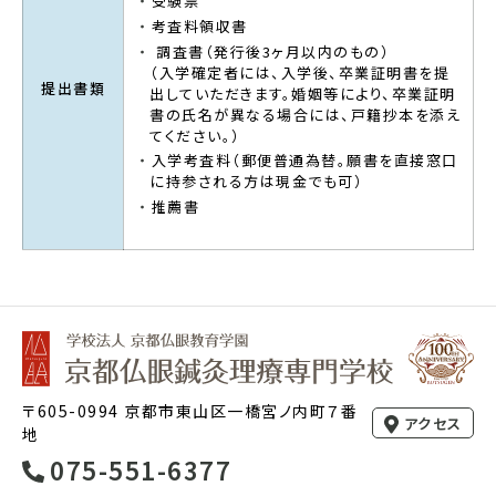
受験票
考査料領収書
調査書（発行後3ヶ月以内のもの）
（入学確定者には、入学後、卒業証明書を提
提出書類
出していただきます。婚姻等により、卒業証明
書の氏名が異なる場合には、戸籍抄本を添え
てください。）
入学考査料（郵便普通為替。願書を直接窓口
に持参される方は現金でも可）
推薦書
〒605-0994 京都市東山区一橋宮ノ内町７番
アクセス
地
075-551-6377