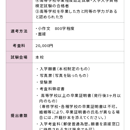
④高等学校卒業程度認定試験・大学入学資格
検定試験の合格者
⑤高等学校を卒業した方と同等の学力がある
と認められた方
・小作文 800字程度
選考方法
・面接
考査料
20,000円
試験会場
本校
入学願書（本校制定のもの）
写真票（写真を貼ったもの）
受験票
考査料領収書
高等学校以上の卒業証明書（発行後3ヶ月以
内のもの）
（専修学校・各種学校の卒業証明書は不可。
婚姻等により、卒業証明書の氏名が異なる場
提出書類
合には、戸籍抄本を添えてください。）
入学考査料（郵便普通為替。願書を直接窓口
に持参される方は現金でも可）