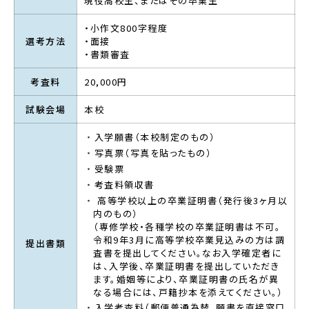
現役高校生、またはその卒業生
・小作文800字程度
選考方法
・面接
・書類審査
考査料
20,000円
試験会場
本校
入学願書（本校制定のもの）
写真票（写真を貼ったもの）
受験票
考査料領収書
高等学校以上の卒業証明書（発行後3ヶ月以
内のもの）
（専修学校・各種学校の卒業証明書は不可。
令和9年3月に高等学校卒業見込みの方は調
提出書類
査書を提出してください。なお入学確定者に
は、入学後、卒業証明書を提出していただき
ます。婚姻等により、卒業証明書の氏名が異
なる場合には、戸籍抄本を添えてください。）
入学考査料（郵便普通為替。願書を直接窓口